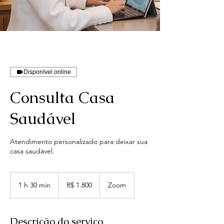
Disponível online
Consulta Casa
Saudável
Atendimento personalizado para deixar sua
casa saudável.
1.800
Reais
1 h 30 min
1
R$ 1.800
Zoom
brasileiros
3
0
m
Descrição do serviço
i