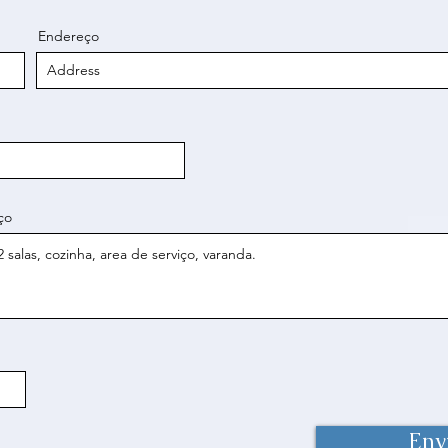
Endereço
ço
Env